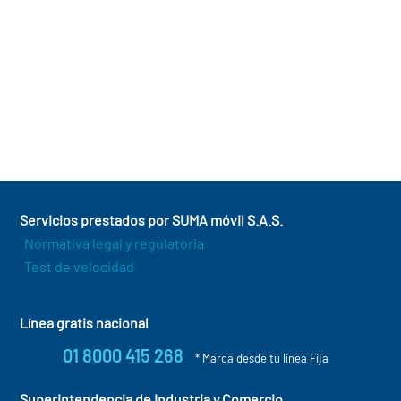
Sectores y aplicaciones más innovadoras y
rentables del IoT
Industria 4.0: ¿Qué es y cómo funciona?
Servicios prestados por SUMA móvil S.A.S.
Normativa legal y regulatoria
Test de velocidad
Línea gratis nacional
01 8000 415 268
* Marca desde tu línea Fija
Superintendencia de Industria y Comercio