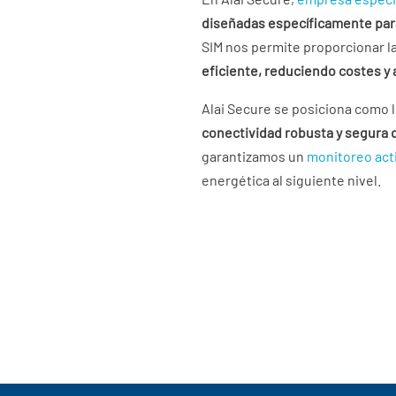
diseñadas específicamente para
SIM nos permite proporcionar la
eficiente, reduciendo costes y
Alai Secure se posiciona como l
conectividad robusta y segura 
garantizamos un
monitoreo act
energética al siguiente nivel.
M2M: ¿Qué es y para qué sir
Monitorización Fotovoltaica