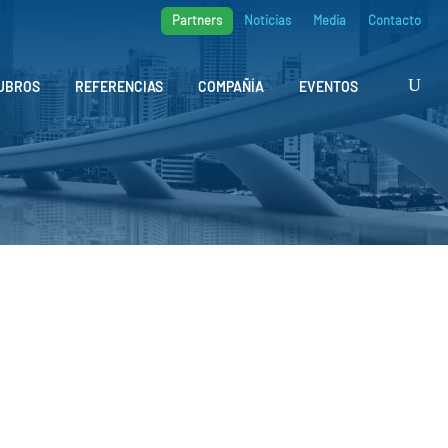
Partners
Noticias
Media
Contacto
UBROS
REFERENCIAS
COMPAÑÍA
EVENTOS
s fotovoltaicas
ficiente gracias a la