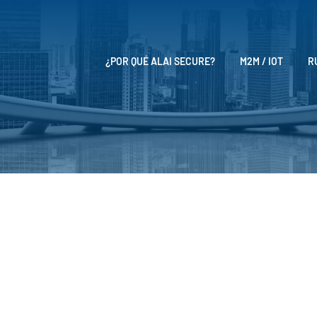
¿POR QUÉ ALAI SECURE?
M2M / IOT
R
Blog
2M para la optimización de operacione
rgía solar no solo sea abundante, sino también extremadamente e