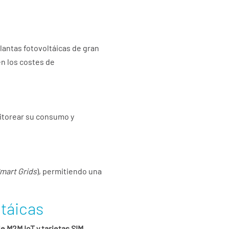
antas fotovoltáicas de gran
en los costes de
nitorear su consumo y
mart Grids
), permitiendo una
ltáicas
 M2M IoT y tarjetas SIM