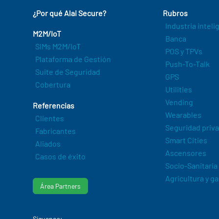
¿Por qué Alai Secure?
Rubros
Industria intel
M2M/IoT
Banca
SIMs M2M/IoT
POS y TPVs
Plataforma de Gestión
Push-To-Talk
Suite de Seguridad
GPS
Cobertura
Utilities
Vending
Referencias
Wearables
Clientes
Seguridad priv
Fabricantes
Smart Cities
Aliados
Ascensores
Casos de éxito
Socio-Sanitaria
Agricultura y g
Área Partners
Síguenos: