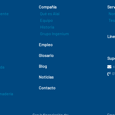
Compañía
Serv
igente
Qué es Alai
Nor
Equipo
Tes
Historia
Grupo Ingenium
Líne
Empleo
Glosario
Supe
Blog
c
ada
0
Noticias
Contacto
anadería
Con la financiación de:
Empr