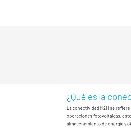
tecnología M2M
(
Machine to Ma
las operaciones fotovoltaicas 
La conectividad M
componentes del si
supervisión del ren
¿Qué es la conec
La conectividad M2M se refiere 
operaciones fotovoltaicas, esto
almacenamiento de energía y otr