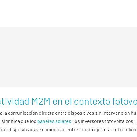
chine
). Este futuro no está tan lejos.
La conectividad M2M está r
se gestionan, optimizando cada proceso para maximizar la produc
2M permite un
monitoreo fotovoltaico
con
stema fotovoltaico. Esto incluye la detec
dimiento de cada panel, lo que facilita l
rápidas y eficientes.
tividad M2M en el contexto fotovo
a la comunicación directa entre dispositivos sin intervención hu
 significa que los
paneles solares
, los inversores fotovoltaicos,
os dispositivos se comunican entre sí para optimizar el rendimie