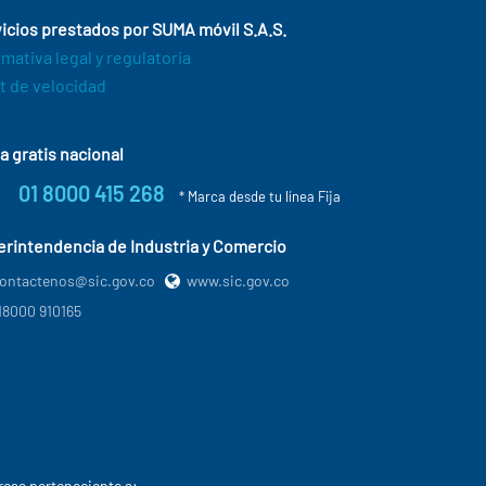
icios prestados por SUMA móvil S.A.S.
mativa legal y regulatoria
t de velocidad
a gratis nacional
01 8000 415 268
* Marca desde tu línea Fija
rintendencia de Industria y Comercio
ontactenos@sic.gov.co
www.sic.gov.co
18000 910165
esa perteneciente a: