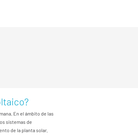
evolucionando la manera en que
ción de energía.
stante de todos los
ción de fallos y la
a toma de decisiones
ltaico?
mana. En el ámbito de las
 los sistemas de
nto de la planta solar.