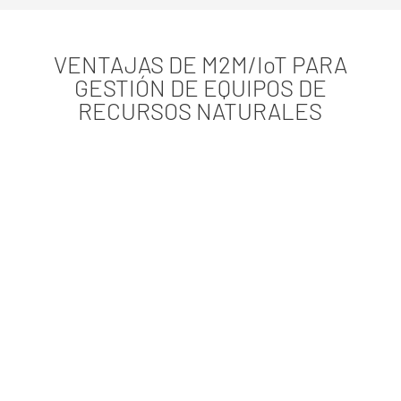
VENTAJAS DE M2M/IoT PARA
GESTIÓN DE EQUIPOS DE
RECURSOS NATURALES
Monitoreo en tiempo real
Mejorar la productividad
Ofrecer la mejor cobertura
Optimización de la eficiencia
energética