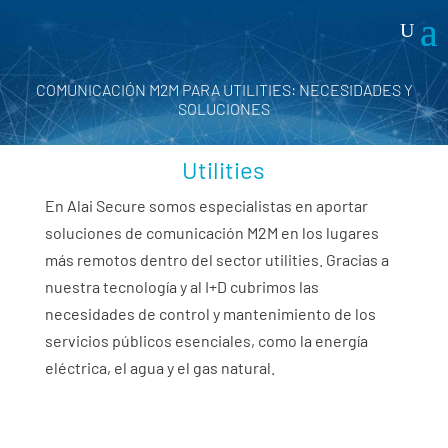
COMUNICACIÓN M2M PARA UTILITIES: NECESIDADES Y
SOLUCIONES
Soluciones de comunicación M2M para utilities
Utilities
En
Alai Secure
somos especialistas en aportar
soluciones de comunicación M2M en los lugares
más remotos dentro del sector utilities. Gracias a
nuestra tecnología y al I+D cubrimos las
necesidades de control y mantenimiento de los
servicios públicos esenciales, como la energía
eléctrica, el agua y el gas natural.