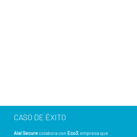
Aviso de fallos y averías en el
sistema
Mejora de la seguridad de los datos
de la empresa
Reducir en costes de
mantenimiento y desplazamientos
CASO DE ÉXITO
Alai Secure
colabora con
Eco3
, empresa que