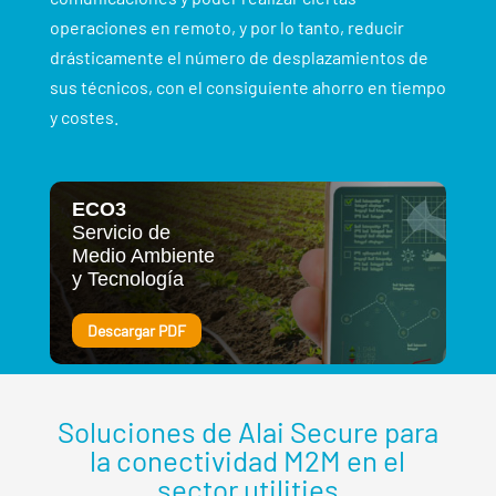
operaciones en remoto, y por lo tanto, reducir
drásticamente el número de desplazamientos de
sus técnicos, con el consiguiente ahorro en tiempo
y costes.
ECO3
Servicio de
Medio Ambiente
y Tecnología
Descargar PDF
Soluciones de Alai Secure para
la conectividad M2M en el
sector utilities