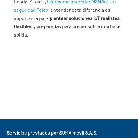
En Alai Secure,
líder como operador M2M/IoT en
seguridad Telco
, entender esta diferencia es
importante para
plantear soluciones IoT realistas,
flexibles y preparadas para crecer sobre una base
sólida.
Qué pasa si un país prohíbe el roaming
permanente IoT
La conectividad Multi-Local le gana la batalla
al roaming permanente
Servicios prestados por SUMA móvil S.A.S.