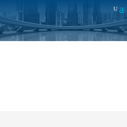
Noticias
Eco3 elige la tecnología de Alai
Secure para conectar sus
dispositivos inteligentes y garantizar
una producción sostenible
15 ABR 2021
|
MEDIOS
La
SIM Alto Rendimiento
de
Alai Secure
, especial
para comunicaciones
M2M/IoT
, permite a
Eco3