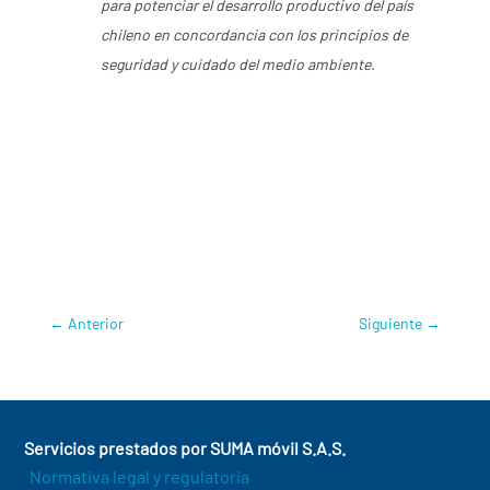
para potenciar el desarrollo productivo del país
chileno en concordancia con los principios de
seguridad y cuidado del medio ambiente.
MÁS INFORMACIÓN
:
Eco3
Chile
,
Eco3
,
M2M/IoT
,
SIM M2M Alto
Rendimiento
←
Anterior
Siguiente
→
Servicios prestados por SUMA móvil S.A.S.
Normativa legal y regulatoria