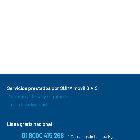
conectada para personas mayores.
Volver al listado
Siguiente término
Servicios prestados por SUMA móvil S.A.S.
Normativa legal y regulatoria
Test de velocidad
Línea gratis nacional
01 8000 415 268
* Marca desde tu línea Fija