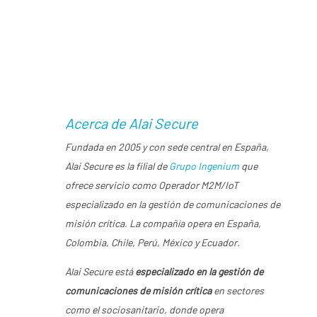
enciende-revolucionando-la-seguridad-con-
push-to-talk-ptt
www.serperuano.com/2025/07/peru-se-
enciende-revolucionando-la-seguridad-con-
push-to-talk-ptt
Acerca de Alai Secure
Fundada en 2005 y con sede central en España,
Alai Secure
es la filial de
Grupo Ingenium
que
ofrece servicio como Operador M2M/IoT
especializado en la gestión de comunicaciones de
misión crítica. La compañía opera en España,
Colombia, Chile, Perú, México y Ecuador.
Alai Secure
está
especializado en la gestión de
comunicaciones de misión crítica
en sectores
como el sociosanitario, donde opera