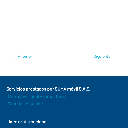
Secure – Rubros: Push-to-Talk
DCTEL
,
Gustavo Nolte
,
José Ramírez
,
Meylin
Portocarrero
,
Paola Correa
,
Push To Talk
,
Softguard
←
Anterior
Siguiente
→
Servicios prestados por SUMA móvil S.A.S.
Normativa legal y regulatoria
Test de velocidad
Línea gratis nacional