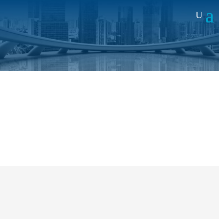
Noticias
Lima se enciende: revolucionando la
seguridad con Push To Talk (PTT)
4 JUL 2025
|
JORNADAS
Alai Secure
organizó, en colaboración con
Softguard
y
DCTEL
un encuentro exclusivo para
representantes clave del sector
Push To Talk
(PTT)
y la seguridad privada.