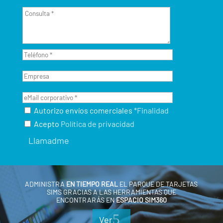
Autorizo envíos comerciales
*Finalidad
Acepto
Política de privacidad
ADMINISTRA
EN TIEMPO REAL
EL PARQUE DE TARJETAS
SIMS GRACIAS A LAS HERRAMIENTAS QUE
ENCONTRARÁS EN
ESPACIO SIM360
Ver