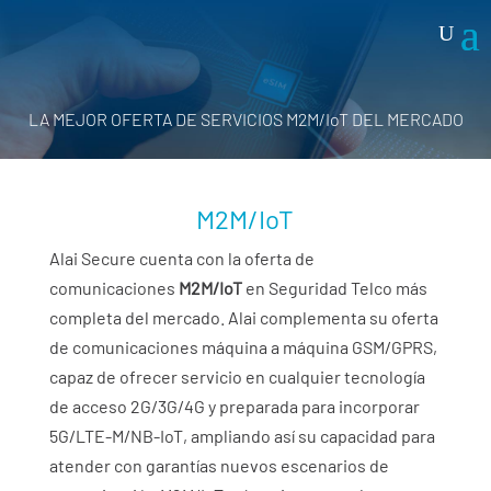
LA MEJOR OFERTA DE SERVICIOS M2M/IoT DEL MERCADO
M2M/IoT
M2M/IoT
Alai Secure
cuenta con la oferta de
comunicaciones
M2M/IoT
en Seguridad Telco más
completa del mercado.
Alai
complementa su oferta
de comunicaciones máquina a máquina GSM/GPRS,
capaz de ofrecer servicio en cualquier tecnología
de acceso 2G/3G/4G y preparada para incorporar
5G/LTE-M/NB-IoT, ampliando así su capacidad para
atender con garantías nuevos escenarios de