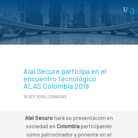
Noticias
Alai Secure participa en el
encuentro tecnológico
ALAS Colombia 2019
18 SEP 2019
|
JORNADAS
Alai Secure
hará su presentación en
sociedad en
Colombia
participando
como patrocinador y ponente en el