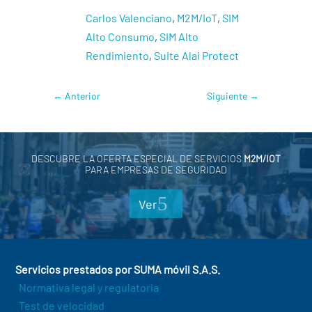
Carlos Valenciano
,
M2M/IoT
,
SIM
Alto Consumo
,
SIM Alto
Rendimiento
,
Suite Alai Protect
←
Anterior
Siguiente
→
DESCUBRE LA OFERTA ESPECIAL DE SERVICIOS
M2M/IOT
PARA EMPRESAS DE SEGURIDAD
Ver
Servicios prestados por SUMA móvil S.A.S.
Normativa legal y regulatoria
Test de velocidad