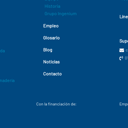
Historia
Grupo Ingenium
Líne
Empleo
Glosario
Supe
Blog
c
ada
0
Noticias
Contacto
anadería
Con la financiación de:
Empr