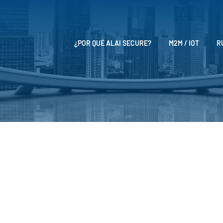
¿POR QUÉ ALAI SECURE?
M2M / IOT
R
Noticias
nta sus últimas soluciones en comun
cal infraestructure Solutions Summit
”