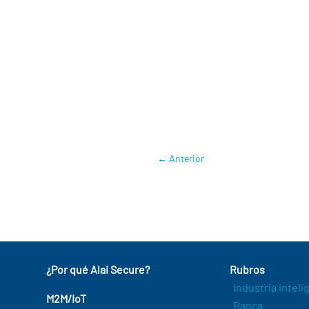
cobertura.
MÁS INFORMACIÓN
:
Critical
ALAS
,
Carlos Valenciano
←
Anterior
¿Por qué Alai Secure?
Rubros
Industria intel
M2M/IoT
Banca