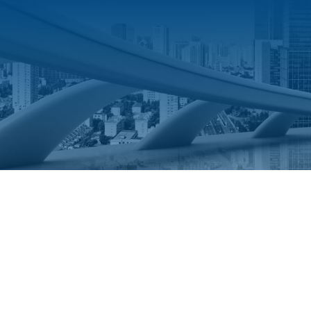
Alai Secure prese
en el evento “
Criti
2 MAR 2021
|
JORNADAS