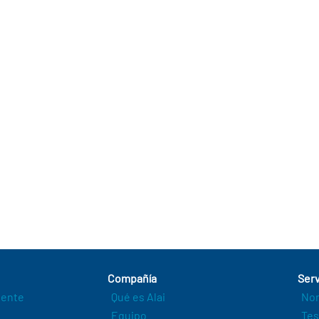
 Infrastructure Solutions Summit
,
Jornada
,
Ventas de Seguridad
Compañía
Serv
igente
Qué es Alai
Nor
Equipo
Tes