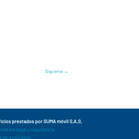
Siguiente
→
icios prestados por SUMA móvil S.A.S.
mativa legal y regulatoria
t de velocidad