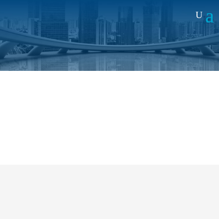
Noticias
En América Latina, hablar de
conectividad total todavía es un mito
21 MAY 2026
|
EXPERIENCIA
El crecimiento acelerado del consumo de datos,
la presión sobre los operadores y
el auge de IoT
están redefiniendo el ecosistema telco
en la
región.