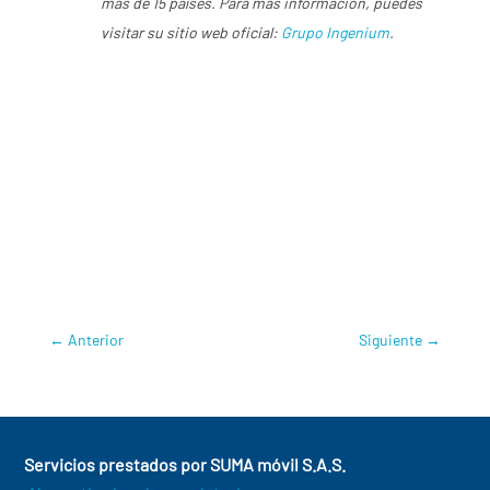
más de 15 países. Para más información, puedes
visitar su sitio web oficial:
Grupo Ingenium
.
MÁS INFORMACIÓN
:
/
Grupo Ingenium
SUMA móvil
/
JSC Ingenium
Carlos Valenciano
,
Día Mundial de las
Telecomunicaciones
,
GSMA
,
Iván
Montenegro
,
JSC Ingenium
,
Juan Carlos
Buitrago
,
SUMA móvil
←
Anterior
Siguiente
→
Servicios prestados por SUMA móvil S.A.S.