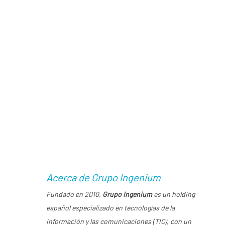
telecomunicaciones”
Iván Montenegro
Country Manager
SUMA móvil Colombia
Día Mundial de las Telecomunicaciones
Grupo
Ingenium
ampliar la
conversación sobre conectividad
construir ecosistemas digitales más resilientes,
seguros y sostenibles
Acerca de Grupo Ingenium
Fundado en 2010,
Grupo Ingenium
es un holding
español especializado en tecnologías de la
información y las comunicaciones (TIC), con un