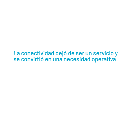
aumento de servicios
digitales, automatización y conectividad
La conectividad dejó de ser un servicio y
se convirtió en una necesidad operativa
Internet de las Cosas
(IoT)
GSMA Intelligence
38 mil millones de dispositivos IoT