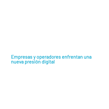
soportar la nueva economía digital
Día Mundial de las
Telecomunicaciones
Grupo
Ingenium
JSC Ingenium
Alai Secure
SUMA móvil
Empresas y operadores enfrentan una
nueva presión digital
el reto ya no es únicamente expandir
cobertura, sino garantizar conectividad