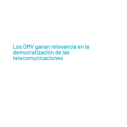
estabilidad, trazabilidad y capacidad de operar sin
interrupciones entre distintos países y redes,
especialmente en sectores donde la conectividad
ya hace parte central de la operación”
Carlos Valenciano
director general
Alai Secure
Los OMV ganan relevancia en la
democratización de las
telecomunicaciones
operadores móviles virtuales (OMV)