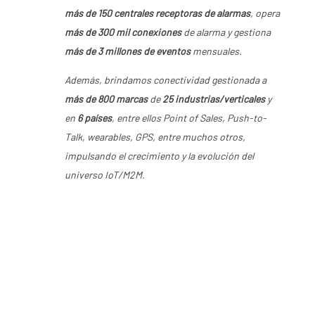
más de 150 centrales receptoras de alarmas
, opera
más de 300 mil conexiones
de alarma y gestiona
más de 3 millones de eventos
mensuales.
Además, brindamos conectividad gestionada a
más de 800 marcas
de
25 industrias/verticales
y
en
6 países
, entre ellos Point of Sales, Push-to-
Talk, wearables, GPS, entre muchos otros,
impulsando el crecimiento y la evolución del
universo IoT/M2M.
MÁS INFORMACIÓN
:
/
Alai Secure – Soluciones IoT
Afterwork Networking Lima
Afterwork
,
Eusebio Avellaneda
,
Germán
Bazán
,
Javier Villa
,
Juan Manuel Hidalgo
,