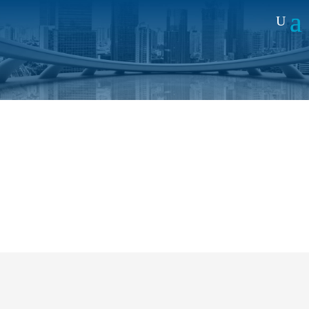
Noticias
Conectividad crítica y IoT en acción:
Alai Secure reúne al ecosistema en
Lima
18 MAY 2026
|
JORNADAS
Alai Secure
reunió en el
rooftop
del Radisson
Decapolis Miraflores, a expertos del ecosistema
tecnológico y de conectividad para compartir