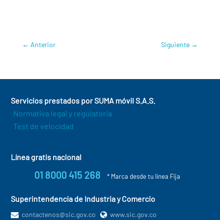
M2M/IoT
,
Meylin Portocarrero
,
Paola Correa
,
Perú
,
Ricardo Orjuela
←
Anterior
Siguiente
→
Servicios prestados por SUMA móvil S.A.S.
Normativa legal y regulatoria
Test de velocidad
Línea gratis nacional
01 8000 415 268
* Marca desde tu línea Fija
Superintendencia de Industria y Comercio
contactenos@sic.gov.co
www.sic.gov.co