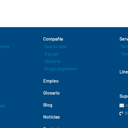
Compañía
Serv
igente
Qué es Alai
Nor
Equipo
Tes
Historia
Grupo Ingenium
Líne
Empleo
Glosario
Supe
Blog
c
ada
0
Noticias