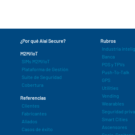
¿Por qué Alai Secure?
Rubros
Industria intel
M2M/IoT
Banca
SIMs M2M/IoT
POS y TPVs
Plataforma de Gestión
Push-To-Talk
Suite de Seguridad
GPS
Cobertura
Utilities
Vending
Referencias
Wearables
Clientes
Seguridad priv
Fabricantes
Smart Cities
Aliados
Ascensores
Casos de éxito
Socio-Sanitaria