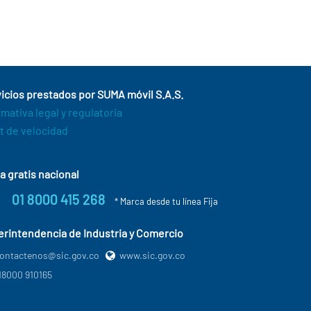
icios prestados por SUMA móvil S.A.S.
mativa legal y regulatoria
t de velocidad
a gratis nacional
01 8000 415 268
* Marca desde tu línea Fija
rintendencia de Industria y Comercio
ontactenos@sic.gov.co
www.sic.gov.co
18000 910165