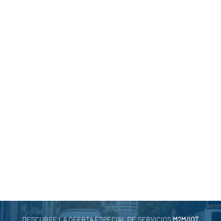
MÁS INFORMACIÓN
:
/
Securilatam
Alai Secure
AlaiSecure
,
Carlos Valenciano
,
LATAM
,
M2M/IoT
,
Seguridad Telco
,
Segurilatam
←
Anterior
Siguiente
→
DESCUBRE LA OFERTA ESPECIAL DE SERVICIOS
M2M/IOT