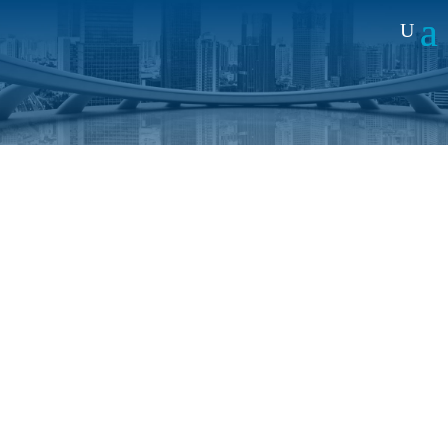
Noticias
Segurilatam: Entrevista a Carlos
Valenciano, VP Sales para la
región de LATAM de Alai Secure
7 OCT 2019
|
MEDIOS
VP Sales
Alai Secure
Carlos Valenciano