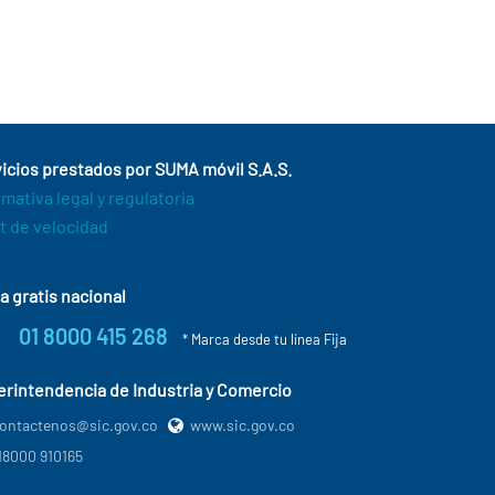
icios prestados por SUMA móvil S.A.S.
mativa legal y regulatoria
t de velocidad
a gratis nacional
01 8000 415 268
* Marca desde tu línea Fija
rintendencia de Industria y Comercio
ontactenos@sic.gov.co
www.sic.gov.co
18000 910165