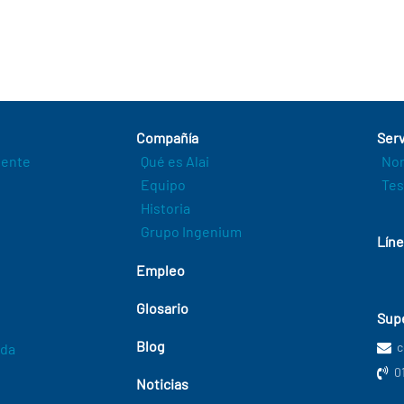
Compañía
Serv
igente
Qué es Alai
Nor
Equipo
Tes
Historia
Grupo Ingenium
Líne
Empleo
Glosario
Supe
Blog
c
ada
0
Noticias