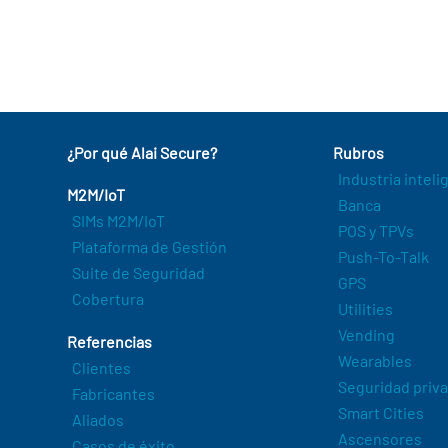
¿Por qué Alai Secure?
Rubros
Industria intel
M2M/IoT
Banca
SIMs M2M/IoT
POS y TPVs
Plataforma de Gestión
Push-To-Talk
Suite de Seguridad
GPS
Cobertura
Utilities
Vending
Referencias
Wearables
Clientes
Seguridad priv
Fabricantes
Smart Cities
Aliados
Ascensores
Casos de éxito