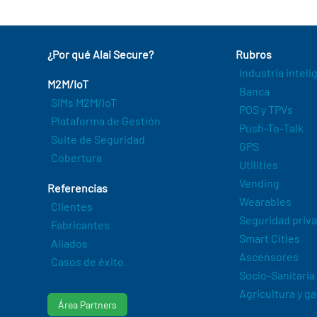
¿Por qué Alai Secure?
Rubros
Industria intel
M2M/IoT
Banca
SIMs M2M/IoT
POS y TPVs
Plataforma de Gestión
Push-To-Talk
Suite de Seguridad
GPS
Cobertura
Utilities
Vending
Referencias
Wearables
Clientes
Seguridad priv
Fabricantes
Smart Cities
Aliados
Ascensores
Casos de éxito
Socio-Sanitaria
Agricultura y g
Área Partners