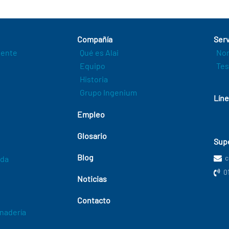
Compañía
Serv
igente
Qué es Alai
Nor
Equipo
Tes
Historia
Grupo Ingenium
Líne
Empleo
Glosario
Supe
Blog
c
ada
0
Noticias
Contacto
anadería